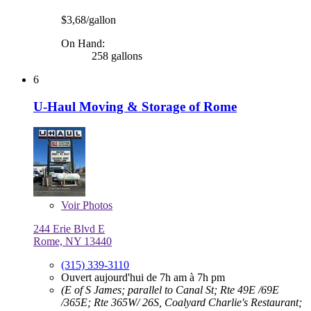
$3,68/gallon
On Hand:
258 gallons
6
U-Haul Moving & Storage of Rome
Voir
Photos
244 Erie Blvd E
Rome, NY 13440
(315) 339-3110
Ouvert aujourd'hui de 7h am à 7h pm
(E of S James; parallel to Canal St; Rte 49E /69E
/365E; Rte 365W/ 26S, Coalyard Charlie's Restaurant;