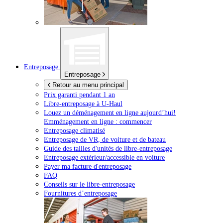
Entreposage
Entreposage
Retour au menu principal
Prix garanti pendant 1 an
Libre-entreposage à
U-Haul
Louez un déménagement en ligne aujourd’hui!
Emménagement en ligne : commencer
Entreposage climatisé
Entreposage de VR, de voiture et de bateau
Guide des tailles d'unités de libre-entreposage
Entreposage extérieur/accessible en voiture
Payer ma facture d'entreposage
FAQ
Conseils sur le libre-entreposage
Fournitures d’entreposage