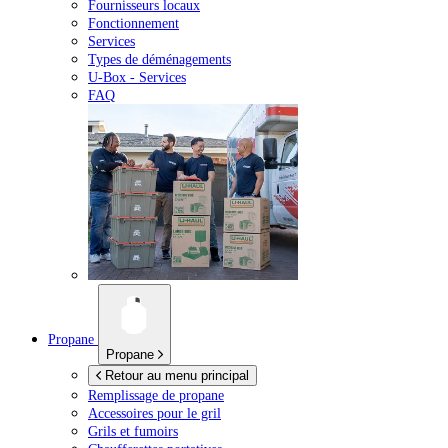
Fournisseurs locaux
Fonctionnement
Services
Types de déménagements
U-Box -
Services
FAQ
Propane
Propane
Retour au menu principal
Remplissage de propane
Accessoires pour le gril
Grils et fumoirs