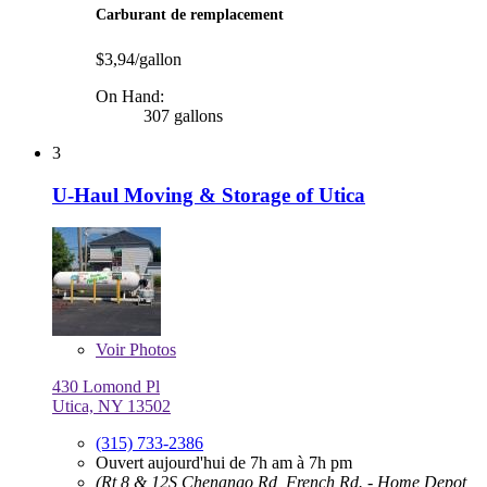
Carburant de remplacement
$3,94/gallon
On Hand:
307 gallons
3
U-Haul Moving & Storage of Utica
Voir
Photos
430 Lomond Pl
Utica, NY 13502
(315) 733-2386
Ouvert aujourd'hui de 7h am à 7h pm
(Rt 8 & 12S Chenango Rd, French Rd. - Home Depot,