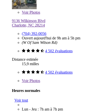
Voir
Photos
9136 Wilkinson Blvd
Charlotte, NC 28214
(704) 392-0056
Ouvert aujourd'hui de 9h am à 5h pm
(W Of Sam Wilson Rd)
4 502 évaluations
Distance estimée
15,9 milles
4 502 évaluations
Voir
Photos
Heures normales
Voir tout
Lun - Jeu : 7h am à 7h pm