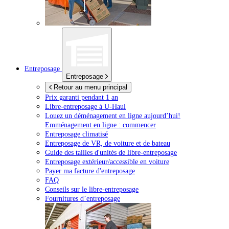
Entreposage
Entreposage
Retour au menu principal
Prix garanti pendant 1 an
Libre-entreposage à
U-Haul
Louez un déménagement en ligne aujourd’hui!
Emménagement en ligne : commencer
Entreposage climatisé
Entreposage de VR, de voiture et de bateau
Guide des tailles d'unités de libre-entreposage
Entreposage extérieur/accessible en voiture
Payer ma facture d'entreposage
FAQ
Conseils sur le libre-entreposage
Fournitures d’entreposage