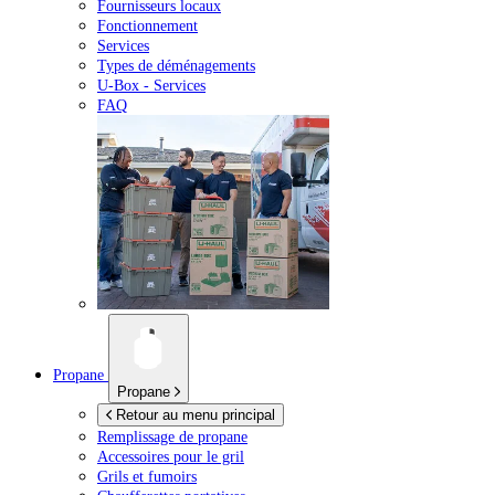
Fournisseurs locaux
Fonctionnement
Services
Types de déménagements
U-Box -
Services
FAQ
Propane
Propane
Retour au menu principal
Remplissage de propane
Accessoires pour le gril
Grils et fumoirs