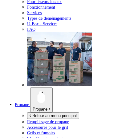
Fournisseurs locaux
Fonctionnement
Services
Types de déménagements
U-Box -
Services
FAQ
Propane
Propane
Retour au menu principal
Remplissage de propane
Accessoires pour le gril
Grils et fumoirs