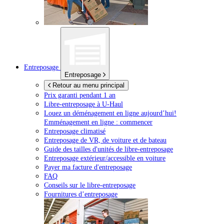
Entreposage
Entreposage
Retour au menu principal
Prix garanti pendant 1 an
Libre-entreposage à
U-Haul
Louez un déménagement en ligne aujourd’hui!
Emménagement en ligne : commencer
Entreposage climatisé
Entreposage de VR, de voiture et de bateau
Guide des tailles d'unités de libre-entreposage
Entreposage extérieur/accessible en voiture
Payer ma facture d'entreposage
FAQ
Conseils sur le libre-entreposage
Fournitures d’entreposage