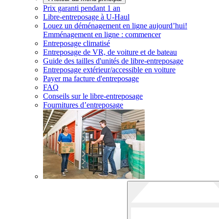
Prix garanti pendant 1 an
Libre-entreposage à
U-Haul
Louez un déménagement en ligne aujourd’hui!
Emménagement en ligne : commencer
Entreposage climatisé
Entreposage de VR, de voiture et de bateau
Guide des tailles d'unités de libre-entreposage
Entreposage extérieur/accessible en voiture
Payer ma facture d'entreposage
FAQ
Conseils sur le libre-entreposage
Fournitures d’entreposage