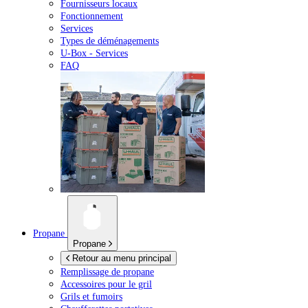
Fournisseurs locaux
Fonctionnement
Services
Types de déménagements
U-Box -
Services
FAQ
Propane
Propane
Retour au menu principal
Remplissage de propane
Accessoires pour le gril
Grils et fumoirs