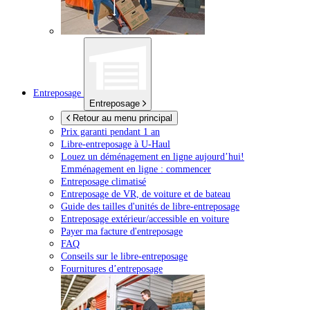
Entreposage
Entreposage
Retour au menu principal
Prix garanti pendant 1 an
Libre-entreposage à
U-Haul
Louez un déménagement en ligne aujourd’hui!
Emménagement en ligne : commencer
Entreposage climatisé
Entreposage de VR, de voiture et de bateau
Guide des tailles d'unités de libre-entreposage
Entreposage extérieur/accessible en voiture
Payer ma facture d'entreposage
FAQ
Conseils sur le libre-entreposage
Fournitures d’entreposage