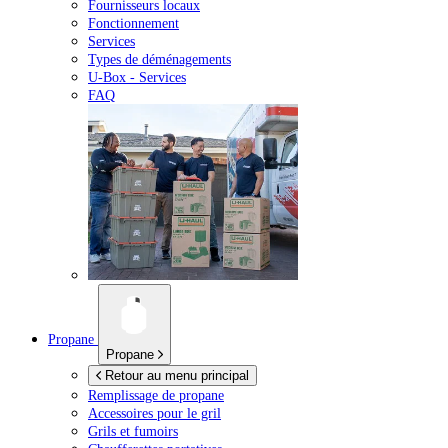
Fournisseurs locaux
Fonctionnement
Services
Types de déménagements
U-Box -
Services
FAQ
Propane
Propane
Retour au menu principal
Remplissage de propane
Accessoires pour le gril
Grils et fumoirs