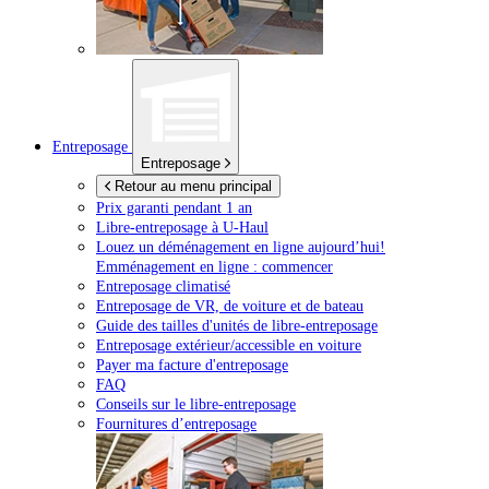
Entreposage
Entreposage
Retour au menu principal
Prix garanti pendant 1 an
Libre-entreposage à
U-Haul
Louez un déménagement en ligne aujourd’hui!
Emménagement en ligne : commencer
Entreposage climatisé
Entreposage de VR, de voiture et de bateau
Guide des tailles d'unités de libre-entreposage
Entreposage extérieur/accessible en voiture
Payer ma facture d'entreposage
FAQ
Conseils sur le libre-entreposage
Fournitures d’entreposage