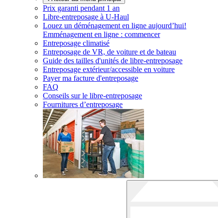
Prix garanti pendant 1 an
Libre-entreposage à
U-Haul
Louez un déménagement en ligne aujourd’hui!
Emménagement en ligne : commencer
Entreposage climatisé
Entreposage de VR, de voiture et de bateau
Guide des tailles d'unités de libre-entreposage
Entreposage extérieur/accessible en voiture
Payer ma facture d'entreposage
FAQ
Conseils sur le libre-entreposage
Fournitures d’entreposage