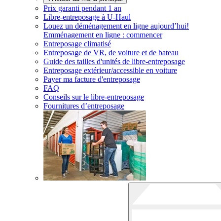
Prix garanti pendant 1 an
Libre-entreposage à
U-Haul
Louez un déménagement en ligne aujourd’hui!
Emménagement en ligne : commencer
Entreposage climatisé
Entreposage de VR, de voiture et de bateau
Guide des tailles d'unités de libre-entreposage
Entreposage extérieur/accessible en voiture
Payer ma facture d'entreposage
FAQ
Conseils sur le libre-entreposage
Fournitures d’entreposage