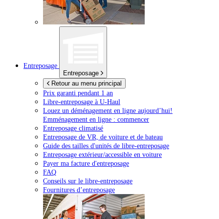
Entreposage
Entreposage
Retour au menu principal
Prix garanti pendant 1 an
Libre-entreposage à
U-Haul
Louez un déménagement en ligne aujourd’hui!
Emménagement en ligne : commencer
Entreposage climatisé
Entreposage de VR, de voiture et de bateau
Guide des tailles d'unités de libre-entreposage
Entreposage extérieur/accessible en voiture
Payer ma facture d'entreposage
FAQ
Conseils sur le libre-entreposage
Fournitures d’entreposage