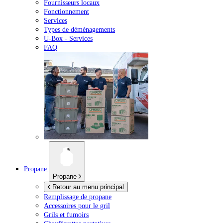
Fournisseurs locaux
Fonctionnement
Services
Types de déménagements
U-Box -
Services
FAQ
Propane
Propane
Retour au menu principal
Remplissage de propane
Accessoires pour le gril
Grils et fumoirs