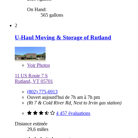
On Hand:
565 gallons
2
U-Haul Moving & Storage of Rutland
Voir
Photos
11 US Route 7 S
Rutland, VT 05701
(802) 775-6913
Ouvert aujourd'hui de 7h am à 7h pm
(Rt 7 & Cold River Rd, Next to Irvin gas station)
4 457 évaluations
Distance estimée
29,6 milles