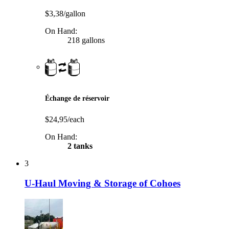
$3,38/gallon
On Hand:
218 gallons
Échange de réservoir
$24,95/each
On Hand:
2 tanks
3
U-Haul Moving & Storage of Cohoes