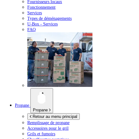
Fournisseurs locaux
Fonctionnement
Services
Types de déménagements
U-Box -
Services
FAQ
Propane
Propane
Retour au menu principal
Remplissage de propane
Accessoires pour le gril
Grils et fumoirs