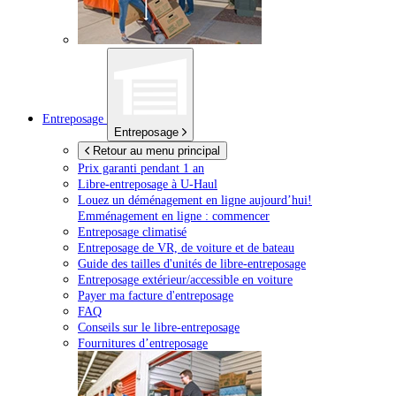
Entreposage
Entreposage
Retour au menu principal
Prix garanti pendant 1 an
Libre-entreposage à
U-Haul
Louez un déménagement en ligne aujourd’hui!
Emménagement en ligne : commencer
Entreposage climatisé
Entreposage de VR, de voiture et de bateau
Guide des tailles d'unités de libre-entreposage
Entreposage extérieur/accessible en voiture
Payer ma facture d'entreposage
FAQ
Conseils sur le libre-entreposage
Fournitures d’entreposage