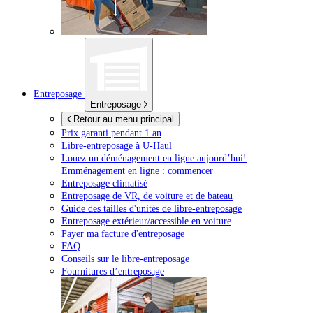
Entreposage
Entreposage
Retour au menu principal
Prix garanti pendant 1 an
Libre-entreposage à
U-Haul
Louez un déménagement en ligne aujourd’hui!
Emménagement en ligne : commencer
Entreposage climatisé
Entreposage de VR, de voiture et de bateau
Guide des tailles d'unités de libre-entreposage
Entreposage extérieur/accessible en voiture
Payer ma facture d'entreposage
FAQ
Conseils sur le libre-entreposage
Fournitures d’entreposage