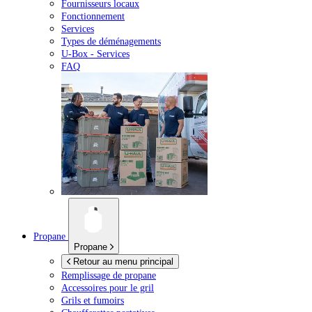
Fournisseurs locaux
Fonctionnement
Services
Types de déménagements
U-Box -
Services
FAQ
Propane
Propane
Retour au menu principal
Remplissage de propane
Accessoires pour le gril
Grils et fumoirs