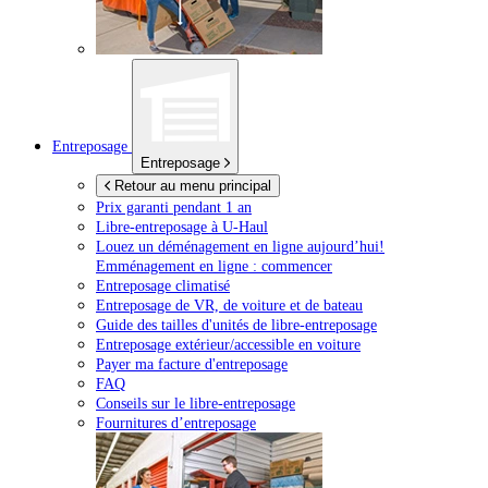
Entreposage
Entreposage
Retour au menu principal
Prix garanti pendant 1 an
Libre-entreposage à
U-Haul
Louez un déménagement en ligne aujourd’hui!
Emménagement en ligne : commencer
Entreposage climatisé
Entreposage de VR, de voiture et de bateau
Guide des tailles d'unités de libre-entreposage
Entreposage extérieur/accessible en voiture
Payer ma facture d'entreposage
FAQ
Conseils sur le libre-entreposage
Fournitures d’entreposage