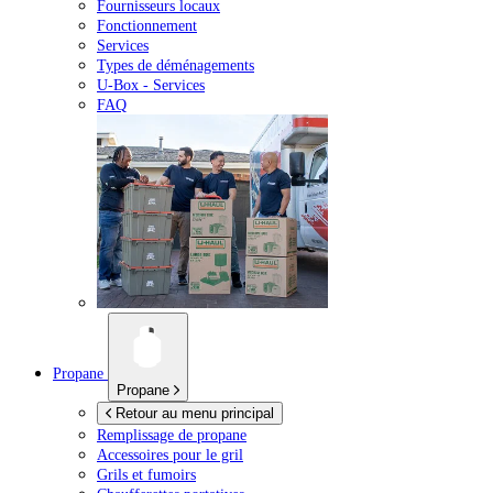
Fournisseurs locaux
Fonctionnement
Services
Types de déménagements
U-Box -
Services
FAQ
Propane
Propane
Retour au menu principal
Remplissage de propane
Accessoires pour le gril
Grils et fumoirs