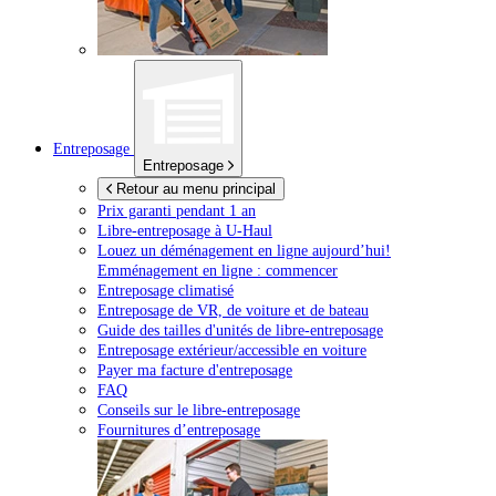
Entreposage
Entreposage
Retour au menu principal
Prix garanti pendant 1 an
Libre-entreposage à
U-Haul
Louez un déménagement en ligne aujourd’hui!
Emménagement en ligne : commencer
Entreposage climatisé
Entreposage de VR, de voiture et de bateau
Guide des tailles d'unités de libre-entreposage
Entreposage extérieur/accessible en voiture
Payer ma facture d'entreposage
FAQ
Conseils sur le libre-entreposage
Fournitures d’entreposage