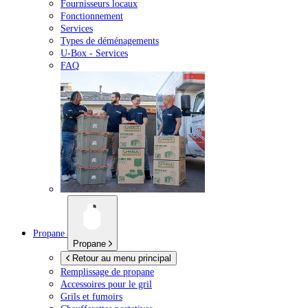
Fournisseurs locaux
Fonctionnement
Services
Types de déménagements
U-Box -
Services
FAQ
Propane
Propane
Retour au menu principal
Remplissage de propane
Accessoires pour le gril
Grils et fumoirs