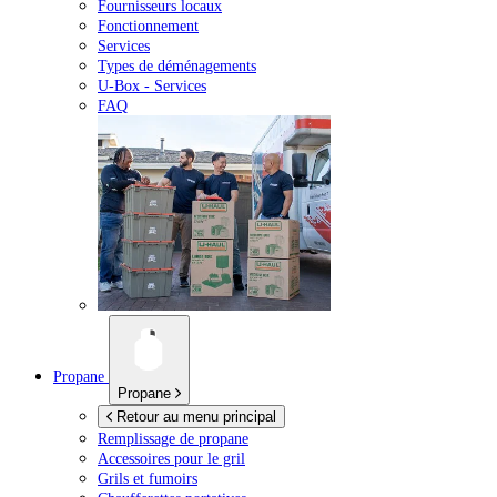
Fournisseurs locaux
Fonctionnement
Services
Types de déménagements
U-Box -
Services
FAQ
Propane
Propane
Retour au menu principal
Remplissage de propane
Accessoires pour le gril
Grils et fumoirs