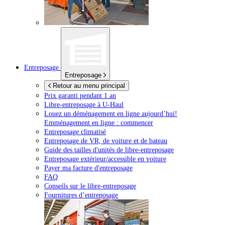
Entreposage
Entreposage
Retour au menu principal
Prix garanti pendant 1 an
Libre-entreposage à
U-Haul
Louez un déménagement en ligne aujourd’hui!
Emménagement en ligne : commencer
Entreposage climatisé
Entreposage de VR, de voiture et de bateau
Guide des tailles d'unités de libre-entreposage
Entreposage extérieur/accessible en voiture
Payer ma facture d'entreposage
FAQ
Conseils sur le libre-entreposage
Fournitures d’entreposage