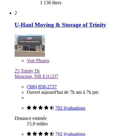
1 136 liters
2
U-Haul Moving & Storage of Trinity
Voir
Photos
25 Trinity Dr
Moncton, NB E1G2J7
(506) 858-2737
Ouvert aujourd'hui de 7h am à 7h pm
702 évaluations
Distance estimée
15,9 milles
702 évaluations