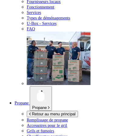
Fournisseurs locaux
Fonctionnement
Services
Types de déménagements
U-Box -
Services
FAQ
Propane
Propane
Retour au menu principal
Remplissage de propane
Accessoires pour le gril
Grils et fumoirs