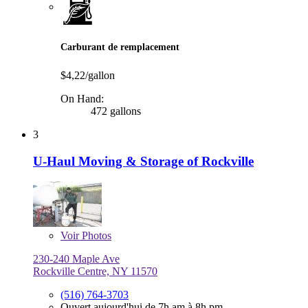
Carburant de remplacement
$4,22/gallon
On Hand:
472 gallons
3
U-Haul Moving & Storage of Rockville
Voir
Photos
230-240 Maple Ave
Rockville Centre, NY 11570
(516) 764-3703
Ouvert aujourd'hui de 7h am à 8h pm