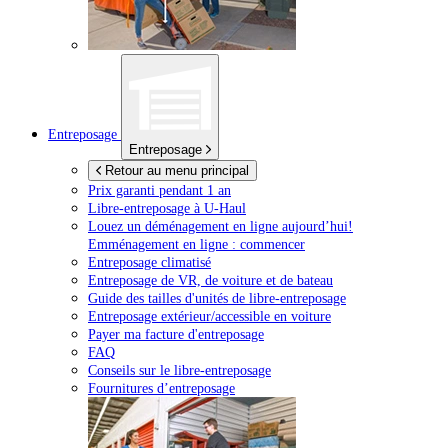
Entreposage
Entreposage
Retour au menu principal
Prix garanti pendant 1 an
Libre-entreposage à
U-Haul
Louez un déménagement en ligne aujourd’hui!
Emménagement en ligne : commencer
Entreposage climatisé
Entreposage de VR, de voiture et de bateau
Guide des tailles d'unités de libre-entreposage
Entreposage extérieur/accessible en voiture
Payer ma facture d'entreposage
FAQ
Conseils sur le libre-entreposage
Fournitures d’entreposage