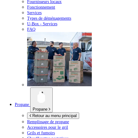
Fournisseurs locaux
Fonctionnement
Services
Types de déménagements
U-Box -
Services
FAQ
Propane
Propane
Retour au menu principal
Remplissage de propane
Accessoires pour le gril
Grils et fumoirs