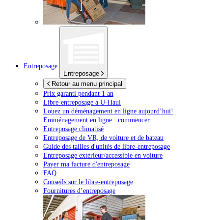
Entreposage
Entreposage
Retour au menu principal
Prix garanti pendant 1 an
Libre-entreposage à
U-Haul
Louez un déménagement en ligne aujourd’hui!
Emménagement en ligne : commencer
Entreposage climatisé
Entreposage de VR, de voiture et de bateau
Guide des tailles d'unités de libre-entreposage
Entreposage extérieur/accessible en voiture
Payer ma facture d'entreposage
FAQ
Conseils sur le libre-entreposage
Fournitures d’entreposage