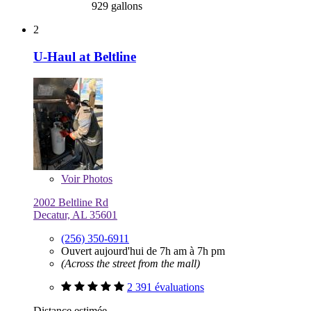
929 gallons
2
U-Haul at Beltline
Voir
Photos
2002 Beltline Rd
Decatur, AL 35601
(256) 350-6911
Ouvert aujourd'hui de 7h am à 7h pm
(Across the street from the mall)
2 391 évaluations
Distance estimée