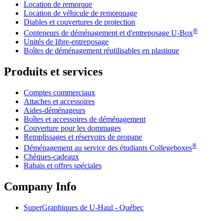
Location de remorque
Location de véhicule de remorquage
Diables et couvertures de protection
®
Conteneurs de déménagement et d'entreposage
U-Box
Unités de libre-entreposage
Boîtes de déménagement réutilisables en plastique
Produits et services
Comptes commerciaux
Attaches et accessoires
Aides-déménageurs
Boîtes et accessoires de déménagement
Couverture pour les dommages
Remplissages et réservoirs de propane
®
Déménagement au service des étudiants Collegeboxes
Chèques-cadeaux
Rabais et offres spéciales
Company Info
SuperGraphiques de
U-Haul
- Québec