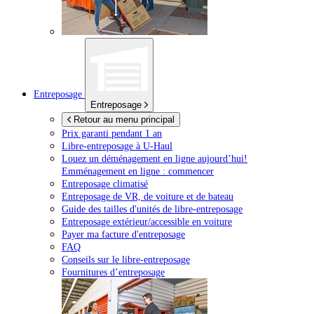
Entreposage
Entreposage
Retour au menu principal
Prix garanti pendant 1 an
Libre-entreposage à
U-Haul
Louez un déménagement en ligne aujourd’hui!
Emménagement en ligne : commencer
Entreposage climatisé
Entreposage de VR, de voiture et de bateau
Guide des tailles d'unités de libre-entreposage
Entreposage extérieur/accessible en voiture
Payer ma facture d'entreposage
FAQ
Conseils sur le libre-entreposage
Fournitures d’entreposage