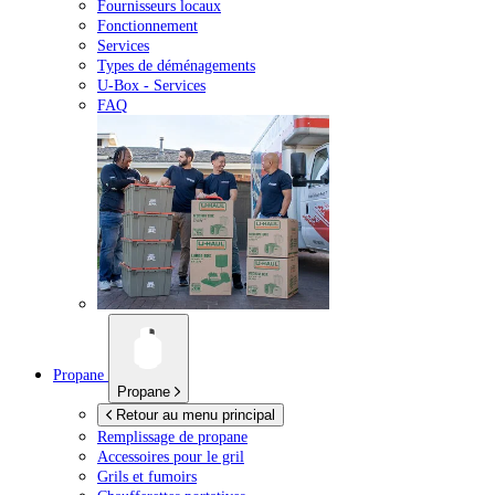
Fournisseurs locaux
Fonctionnement
Services
Types de déménagements
U-Box -
Services
FAQ
Propane
Propane
Retour au menu principal
Remplissage de propane
Accessoires pour le gril
Grils et fumoirs