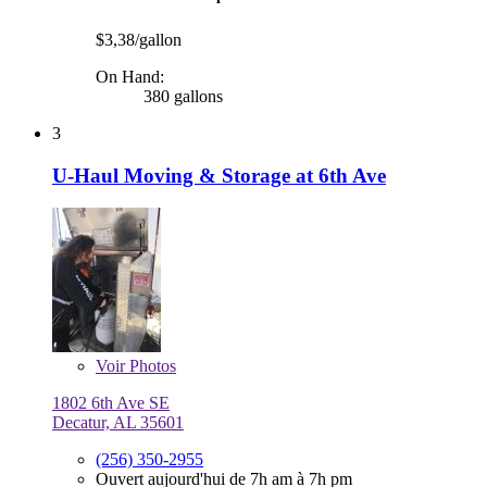
$3,38/gallon
On Hand:
380 gallons
3
U-Haul Moving & Storage at 6th Ave
Voir
Photos
1802 6th Ave SE
Decatur, AL 35601
(256) 350-2955
Ouvert aujourd'hui de 7h am à 7h pm