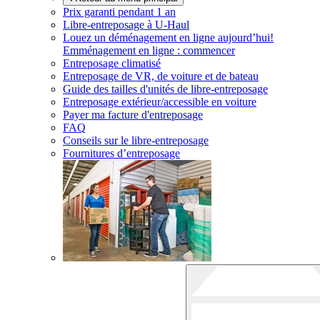
Prix garanti pendant 1 an
Libre-entreposage à
U-Haul
Louez un déménagement en ligne aujourd’hui!
Emménagement en ligne : commencer
Entreposage climatisé
Entreposage de VR, de voiture et de bateau
Guide des tailles d'unités de libre-entreposage
Entreposage extérieur/accessible en voiture
Payer ma facture d'entreposage
FAQ
Conseils sur le libre-entreposage
Fournitures d’entreposage