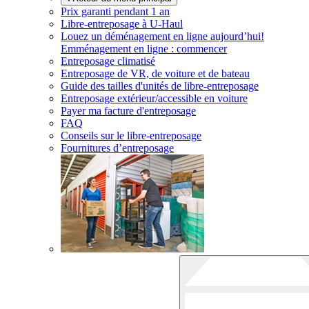
Prix garanti pendant 1 an
Libre-entreposage à
U-Haul
Louez un déménagement en ligne aujourd’hui!
Emménagement en ligne : commencer
Entreposage climatisé
Entreposage de VR, de voiture et de bateau
Guide des tailles d'unités de libre-entreposage
Entreposage extérieur/accessible en voiture
Payer ma facture d'entreposage
FAQ
Conseils sur le libre-entreposage
Fournitures d’entreposage