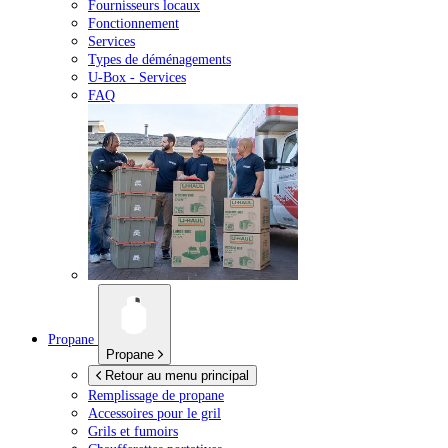
Fournisseurs locaux
Fonctionnement
Services
Types de déménagements
U-Box -
Services
FAQ
Propane
Propane
Retour au menu principal
Remplissage de propane
Accessoires pour le gril
Grils et fumoirs