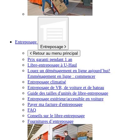
Entreposage
Entreposage
Retour au menu principal
Prix garanti pendant 1 an
Libre-entreposage à
U-Haul
Louez un déménagement en ligne aujourd’hui!
Emménagement en ligne : commencer
Entreposage climatisé
Entreposage de VR, de voiture et de bateau
Guide des tailles d'unités de libre-entreposage
Entreposage extérieur/accessible en voiture
Payer ma facture d'entreposage
FAQ
Conseils sur le libre-entreposage
Fournitures d’entreposage