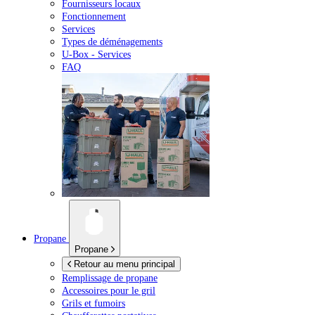
Fournisseurs locaux
Fonctionnement
Services
Types de déménagements
U-Box -
Services
FAQ
Propane
Propane
Retour au menu principal
Remplissage de propane
Accessoires pour le gril
Grils et fumoirs