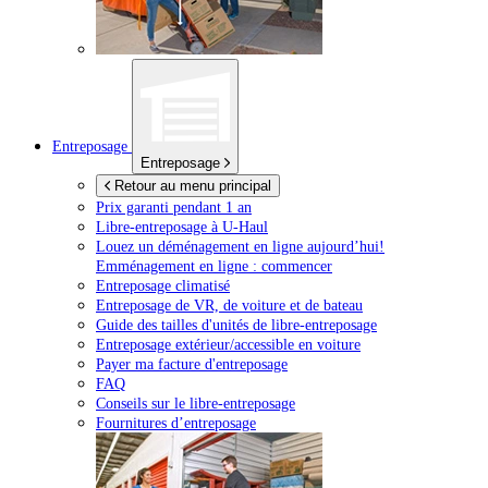
Entreposage
Entreposage
Retour au menu principal
Prix garanti pendant 1 an
Libre-entreposage à
U-Haul
Louez un déménagement en ligne aujourd’hui!
Emménagement en ligne : commencer
Entreposage climatisé
Entreposage de VR, de voiture et de bateau
Guide des tailles d'unités de libre-entreposage
Entreposage extérieur/accessible en voiture
Payer ma facture d'entreposage
FAQ
Conseils sur le libre-entreposage
Fournitures d’entreposage