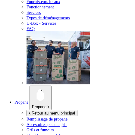
Fournisseurs locaux
Fonctionnement
Services
Types de déménagements
U-Box -
Services
FAQ
Propane
Propane
Retour au menu principal
Remplissage de propane
Accessoires pour le gril
Grils et fumoirs