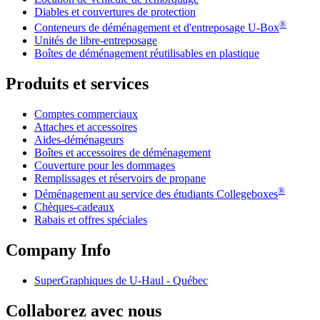
Diables et couvertures de protection
®
Conteneurs de déménagement et d'entreposage
U-Box
Unités de libre-entreposage
Boîtes de déménagement réutilisables en plastique
Produits et services
Comptes commerciaux
Attaches et accessoires
Aides-déménageurs
Boîtes et accessoires de déménagement
Couverture pour les dommages
Remplissages et réservoirs de propane
®
Déménagement au service des étudiants Collegeboxes
Chèques-cadeaux
Rabais et offres spéciales
Company Info
SuperGraphiques de
U-Haul
- Québec
Collaborez avec nous