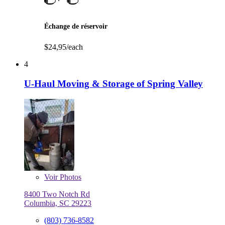
Échange de réservoir
$24,95/each
4
U-Haul Moving & Storage of Spring Valley
Voir
Photos
8400 Two Notch Rd
Columbia, SC 29223
(803) 736-8582