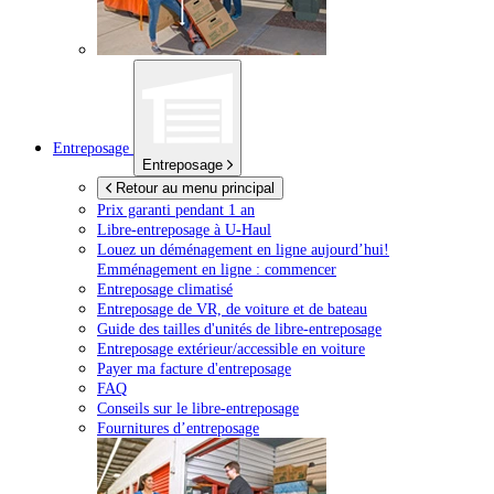
Entreposage
Entreposage
Retour au menu principal
Prix garanti pendant 1 an
Libre-entreposage à
U-Haul
Louez un déménagement en ligne aujourd’hui!
Emménagement en ligne : commencer
Entreposage climatisé
Entreposage de VR, de voiture et de bateau
Guide des tailles d'unités de libre-entreposage
Entreposage extérieur/accessible en voiture
Payer ma facture d'entreposage
FAQ
Conseils sur le libre-entreposage
Fournitures d’entreposage