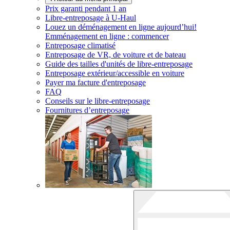
Prix garanti pendant 1 an
Libre-entreposage à
U-Haul
Louez un déménagement en ligne aujourd’hui!
Emménagement en ligne : commencer
Entreposage climatisé
Entreposage de VR, de voiture et de bateau
Guide des tailles d'unités de libre-entreposage
Entreposage extérieur/accessible en voiture
Payer ma facture d'entreposage
FAQ
Conseils sur le libre-entreposage
Fournitures d’entreposage