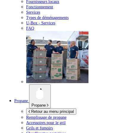
Fournisseurs locaux
Fonctionnement
Services
Types de déménagements
U-Box -
Services
FAQ
Propane
Propane
Retour au menu principal
Remplissage de propane
Accessoires pour le gril
Grils et fumoirs