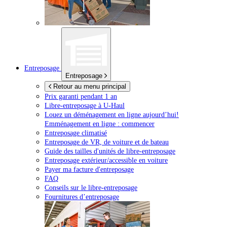
Entreposage
Entreposage
Retour au menu principal
Prix garanti pendant 1 an
Libre-entreposage à
U-Haul
Louez un déménagement en ligne aujourd’hui!
Emménagement en ligne : commencer
Entreposage climatisé
Entreposage de VR, de voiture et de bateau
Guide des tailles d'unités de libre-entreposage
Entreposage extérieur/accessible en voiture
Payer ma facture d'entreposage
FAQ
Conseils sur le libre-entreposage
Fournitures d’entreposage