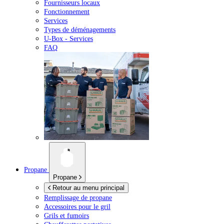
Fournisseurs locaux
Fonctionnement
Services
Types de déménagements
U-Box -
Services
FAQ
Propane
Propane
Retour au menu principal
Remplissage de propane
Accessoires pour le gril
Grils et fumoirs