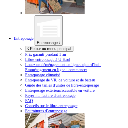
Entreposage
Entreposage
Retour au menu principal
Prix garanti pendant 1 an
Libre-entreposage à
U-Haul
Louez un déménagement en ligne aujourd’hui!
Emménagement en ligne : commencer
Entreposage climatisé
Entreposage de VR, de voiture et de bateau
Guide des tailles d'unités de libre-entreposage
Entreposage extérieur/accessible en voiture
Payer ma facture d'entreposage
FAQ
Conseils sur le libre-entreposage
Fournitures d’entreposage