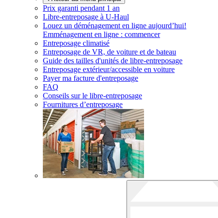
Prix garanti pendant 1 an
Libre-entreposage à
U-Haul
Louez un déménagement en ligne aujourd’hui!
Emménagement en ligne : commencer
Entreposage climatisé
Entreposage de VR, de voiture et de bateau
Guide des tailles d'unités de libre-entreposage
Entreposage extérieur/accessible en voiture
Payer ma facture d'entreposage
FAQ
Conseils sur le libre-entreposage
Fournitures d’entreposage