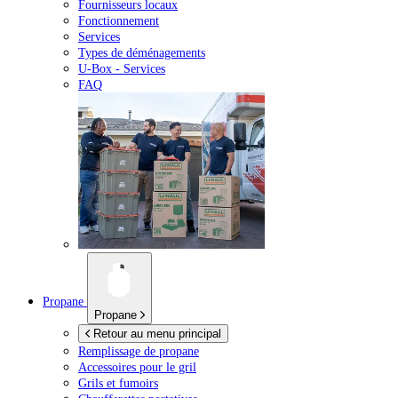
Fournisseurs locaux
Fonctionnement
Services
Types de déménagements
U-Box -
Services
FAQ
Propane
Propane
Retour au menu principal
Remplissage de propane
Accessoires pour le gril
Grils et fumoirs