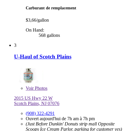
Carburant de remplacement
$3,66/gallon
On Hand:
568 gallons
3
U-Haul of Scotch Plains
Voir
Photos
2015 US Hwy 22 W
Scotch Plains, NJ 07076
(908) 322-4291
Ouvert aujourd'hui de 7h am à 7h pm
(Just Before Dunkin' Donuts strip mall Opposite
Scoops Ice Cream Parlor, parking for customer yes)