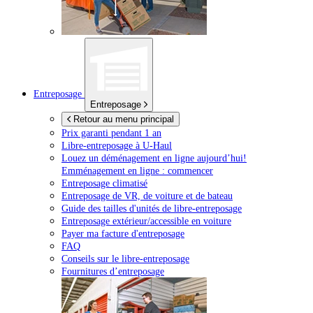
Entreposage
Entreposage
Retour au menu principal
Prix garanti pendant 1 an
Libre-entreposage à
U-Haul
Louez un déménagement en ligne aujourd’hui!
Emménagement en ligne : commencer
Entreposage climatisé
Entreposage de VR, de voiture et de bateau
Guide des tailles d'unités de libre-entreposage
Entreposage extérieur/accessible en voiture
Payer ma facture d'entreposage
FAQ
Conseils sur le libre-entreposage
Fournitures d’entreposage