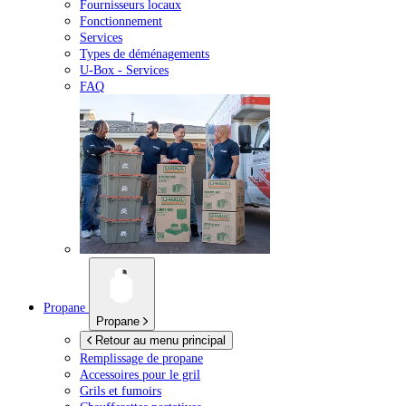
Fournisseurs locaux
Fonctionnement
Services
Types de déménagements
U-Box -
Services
FAQ
Propane
Propane
Retour au menu principal
Remplissage de propane
Accessoires pour le gril
Grils et fumoirs