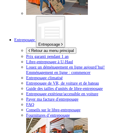
Entreposage
Entreposage
Retour au menu principal
Prix garanti pendant 1 an
Libre-entreposage à
U-Haul
Louez un déménagement en ligne aujourd’hui!
Emménagement en ligne : commencer
Entreposage climatisé
Entreposage de VR, de voiture et de bateau
Guide des tailles d'unités de libre-entreposage
Entreposage extérieur/accessible en voiture
Payer ma facture d'entreposage
FAQ
Conseils sur le libre-entreposage
Fournitures d’entreposage