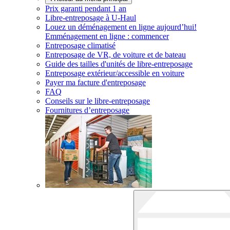
Prix garanti pendant 1 an
Libre-entreposage à
U-Haul
Louez un déménagement en ligne aujourd’hui!
Emménagement en ligne : commencer
Entreposage climatisé
Entreposage de VR, de voiture et de bateau
Guide des tailles d'unités de libre-entreposage
Entreposage extérieur/accessible en voiture
Payer ma facture d'entreposage
FAQ
Conseils sur le libre-entreposage
Fournitures d’entreposage