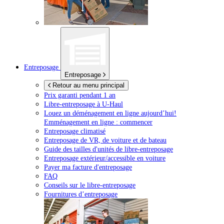
Entreposage
Entreposage
Retour au menu principal
Prix garanti pendant 1 an
Libre-entreposage à
U-Haul
Louez un déménagement en ligne aujourd’hui!
Emménagement en ligne : commencer
Entreposage climatisé
Entreposage de VR, de voiture et de bateau
Guide des tailles d'unités de libre-entreposage
Entreposage extérieur/accessible en voiture
Payer ma facture d'entreposage
FAQ
Conseils sur le libre-entreposage
Fournitures d’entreposage