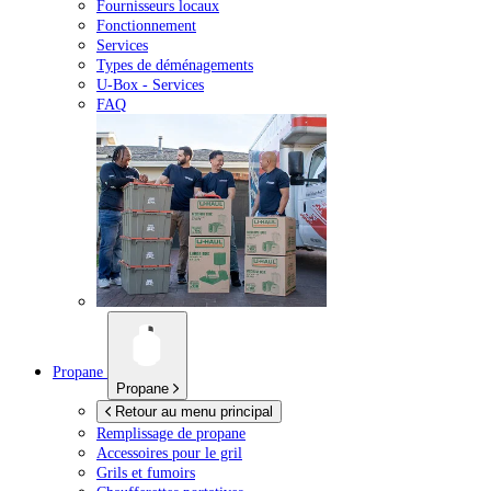
Fournisseurs locaux
Fonctionnement
Services
Types de déménagements
U-Box -
Services
FAQ
Propane
Propane
Retour au menu principal
Remplissage de propane
Accessoires pour le gril
Grils et fumoirs