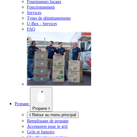
Fournisseurs locaux
Fonctionnement
Services
Types de déménagements
U-Box -
Services
FAQ
Propane
Propane
Retour au menu principal
Remplissage de propane
Accessoires pour le gril
Grils et fumoirs