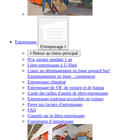
Entreposage
Entreposage
Retour au menu principal
Prix garanti pendant 1 an
Libre-entreposage à
U-Haul
Louez un déménagement en ligne aujourd’hui!
Emménagement en ligne : commencer
Entreposage climatisé
Entreposage de VR, de voiture et de bateau
Guide des tailles d'unités de libre-entreposage
Entreposage extérieur/accessible en voiture
Payer ma facture d'entreposage
FAQ
Conseils sur le libre-entreposage
Fournitures d’entreposage