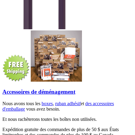
Accessoires de déménagement
Nous avons tous les
boxes
,
ruban adhésif
et
des accessoires
d'emballage
vous avez besoin.
Et nous rachèterons toutes les boîtes non utilisées.
Expédition gratuite des commandes de plus de 50 $ aux États
limitrophes et des commandes de plus de 100 $ au Canada.