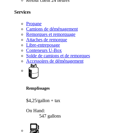
Retour client 24 heures
Services
Propane
Camions de déménagement
Remorques et remorquage
Attaches de remorque
Libre-entreposage
Conteneurs U-Box
Solde de camions et de remorques
Accessoires de déménagement
Remplissages
$4,25/gallon
+ tax
On Hand:
547 gallons