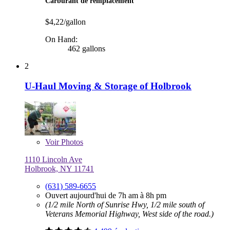
Carburant de remplacement
$4,22/gallon
On Hand:
462 gallons
2
U-Haul Moving & Storage of Holbrook
Voir
Photos
1110 Lincoln Ave
Holbrook, NY 11741
(631) 589-6655
Ouvert aujourd'hui de 7h am à 8h pm
(1/2 mile North of Sunrise Hwy, 1/2 mile south of
Veterans Memorial Highway, West side of the road.)