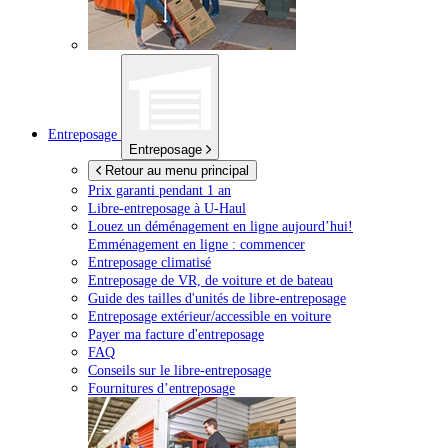
Entreposage
Entreposage
Retour au menu principal
Prix garanti pendant 1 an
Libre-entreposage à
U-Haul
Louez un déménagement en ligne aujourd’hui!
Emménagement en ligne : commencer
Entreposage climatisé
Entreposage de VR, de voiture et de bateau
Guide des tailles d'unités de libre-entreposage
Entreposage extérieur/accessible en voiture
Payer ma facture d'entreposage
FAQ
Conseils sur le libre-entreposage
Fournitures d’entreposage