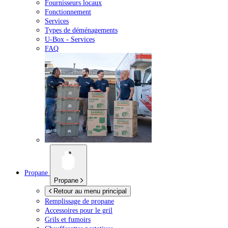
Fournisseurs locaux
Fonctionnement
Services
Types de déménagements
U-Box -
Services
FAQ
Propane
Propane
Retour au menu principal
Remplissage de propane
Accessoires pour le gril
Grils et fumoirs