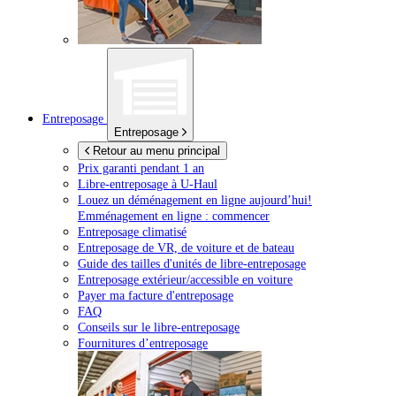
Entreposage
Entreposage
Retour au menu principal
Prix garanti pendant 1 an
Libre-entreposage à
U-Haul
Louez un déménagement en ligne aujourd’hui!
Emménagement en ligne : commencer
Entreposage climatisé
Entreposage de VR, de voiture et de bateau
Guide des tailles d'unités de libre-entreposage
Entreposage extérieur/accessible en voiture
Payer ma facture d'entreposage
FAQ
Conseils sur le libre-entreposage
Fournitures d’entreposage