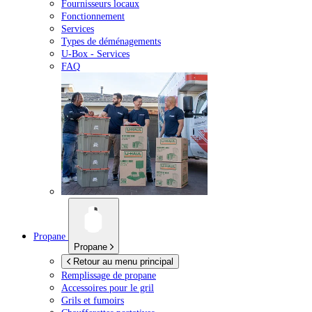
Fournisseurs locaux
Fonctionnement
Services
Types de déménagements
U-Box -
Services
FAQ
Propane
Propane
Retour au menu principal
Remplissage de propane
Accessoires pour le gril
Grils et fumoirs