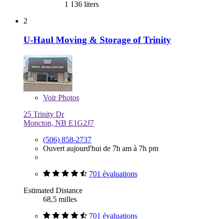
1 136 liters
2
U-Haul Moving & Storage of Trinity
Voir
Photos
25 Trinity Dr
Moncton, NB E1G2J7
(506) 858-2737
Ouvert aujourd'hui de 7h am à 7h pm
701 évaluations
Estimated Distance
68,5 milles
701 évaluations