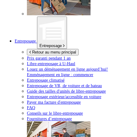
Entreposage
Entreposage
Retour au menu principal
Prix garanti pendant 1 an
Libre-entreposage à
U-Haul
Louez un déménagement en ligne aujourd’hui!
Emménagement en ligne : commencer
Entreposage climatisé
Entreposage de VR, de voiture et de bateau
Guide des tailles d'unités de libre-entreposage
Entreposage extérieur/accessible en voiture
Payer ma facture d'entreposage
FAQ
Conseils sur le libre-entreposage
Fournitures d’entreposage