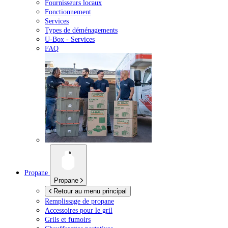
Fournisseurs locaux
Fonctionnement
Services
Types de déménagements
U-Box -
Services
FAQ
Propane
Propane
Retour au menu principal
Remplissage de propane
Accessoires pour le gril
Grils et fumoirs