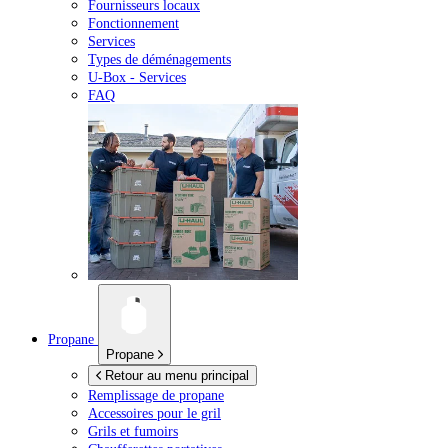
Fournisseurs locaux
Fonctionnement
Services
Types de déménagements
U-Box -
Services
FAQ
Propane
Propane
Retour au menu principal
Remplissage de propane
Accessoires pour le gril
Grils et fumoirs