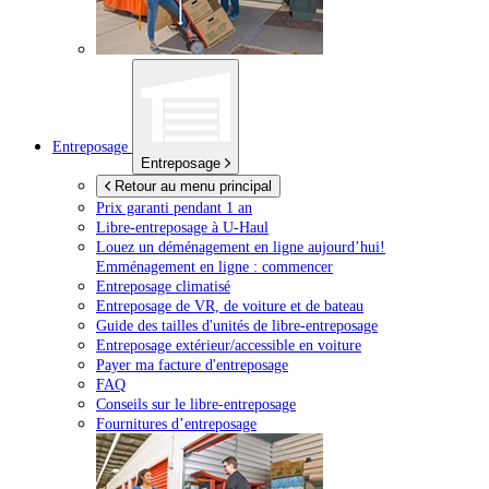
Entreposage
Entreposage
Retour au menu principal
Prix garanti pendant 1 an
Libre-entreposage à
U-Haul
Louez un déménagement en ligne aujourd’hui!
Emménagement en ligne : commencer
Entreposage climatisé
Entreposage de VR, de voiture et de bateau
Guide des tailles d'unités de libre-entreposage
Entreposage extérieur/accessible en voiture
Payer ma facture d'entreposage
FAQ
Conseils sur le libre-entreposage
Fournitures d’entreposage