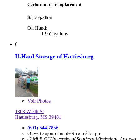
Carburant de remplacement
$3,56/gallon
On Hand:
1 965 gallons
6
U-Haul Storage of Hattiesburg
Voir
Photos
1303 W 7th St
Hattiesburg, MS 39401
(601) 544-7856
Ouvert aujourd'hui de 9h am à 5h pm
(2 Mi E Of University of Southern Mississippi, Apx two