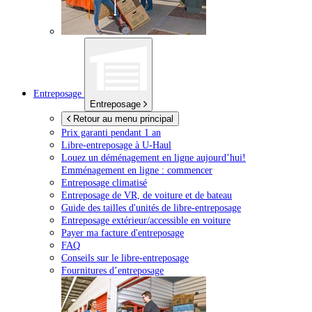
Entreposage
Entreposage
Retour au menu principal
Prix garanti pendant 1 an
Libre-entreposage à
U-Haul
Louez un déménagement en ligne aujourd’hui!
Emménagement en ligne : commencer
Entreposage climatisé
Entreposage de VR, de voiture et de bateau
Guide des tailles d'unités de libre-entreposage
Entreposage extérieur/accessible en voiture
Payer ma facture d'entreposage
FAQ
Conseils sur le libre-entreposage
Fournitures d’entreposage