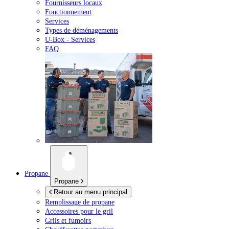
Fournisseurs locaux
Fonctionnement
Services
Types de déménagements
U-Box -
Services
FAQ
Propane
Propane
Retour au menu principal
Remplissage de propane
Accessoires pour le gril
Grils et fumoirs