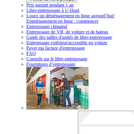
Prix garanti pendant 1 an
Libre-entreposage à
U-Haul
Louez un déménagement en ligne aujourd’hui!
Emménagement en ligne : commencer
Entreposage climatisé
Entreposage de VR, de voiture et de bateau
Guide des tailles d'unités de libre-entreposage
Entreposage extérieur/accessible en voiture
Payer ma facture d'entreposage
FAQ
Conseils sur le libre-entreposage
Fournitures d’entreposage