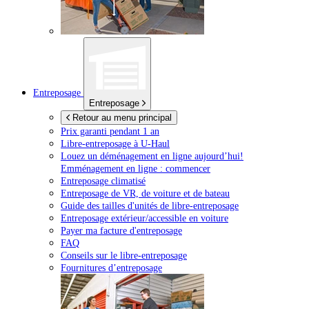
Entreposage
Entreposage
Retour au menu principal
Prix garanti pendant 1 an
Libre-entreposage à
U-Haul
Louez un déménagement en ligne aujourd’hui!
Emménagement en ligne : commencer
Entreposage climatisé
Entreposage de VR, de voiture et de bateau
Guide des tailles d'unités de libre-entreposage
Entreposage extérieur/accessible en voiture
Payer ma facture d'entreposage
FAQ
Conseils sur le libre-entreposage
Fournitures d’entreposage