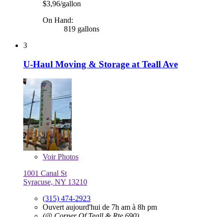
$3,96/gallon
On Hand:
819 gallons
3
U-Haul Moving & Storage at Teall Ave
Voir
Photos
1001 Canal St
Syracuse, NY 13210
(315) 474-2923
Ouvert aujourd'hui de 7h am à 8h pm
(@ Corner Of Teall & Rte 690)