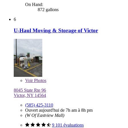
On Hand:
872 gallons
6
U-Haul Moving & Storage of Victor
Voir
Photos
8045 State Rte 96
Victor, NY 14564
(585) 425-3110
Ouvert aujourd'hui de 7h am à 8h pm
(W Of Eastview Mall)
9 101 évaluations