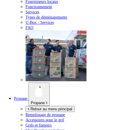
Fournisseurs locaux
Fonctionnement
Services
Types de déménagements
U-Box -
Services
FAQ
Propane
Propane
Retour au menu principal
Remplissage de propane
Accessoires pour le gril
Grils et fumoirs