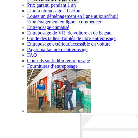
Prix garanti pendant 1 an
Libre-entreposage à
U-Haul
Louez un déménagement en ligne aujourd’hui!
Emménagement en ligne : commencer
Entreposage climatisé
Entreposage de VR, de voiture et de bateau
Guide des tailles d'unités de libre-entreposage
Entreposage extérieur/accessible en voiture
Payer ma facture d'entreposage
FAQ
Conseils sur le libre-entreposage
Fournitures d’entreposage