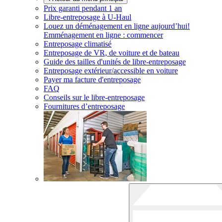
Prix garanti pendant 1 an
Libre-entreposage à
U-Haul
Louez un déménagement en ligne aujourd’hui!
Emménagement en ligne : commencer
Entreposage climatisé
Entreposage de VR, de voiture et de bateau
Guide des tailles d'unités de libre-entreposage
Entreposage extérieur/accessible en voiture
Payer ma facture d'entreposage
FAQ
Conseils sur le libre-entreposage
Fournitures d’entreposage