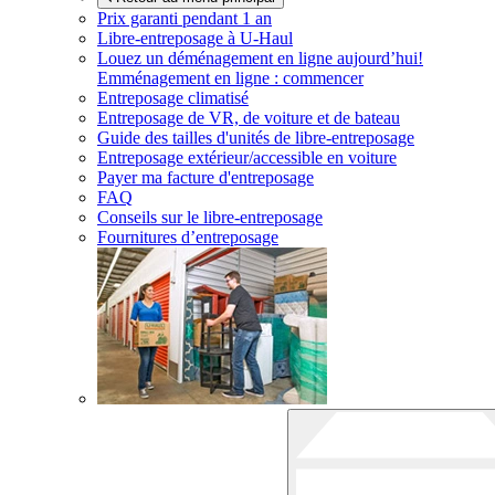
Prix garanti pendant 1 an
Libre-entreposage à
U-Haul
Louez un déménagement en ligne aujourd’hui!
Emménagement en ligne : commencer
Entreposage climatisé
Entreposage de VR, de voiture et de bateau
Guide des tailles d'unités de libre-entreposage
Entreposage extérieur/accessible en voiture
Payer ma facture d'entreposage
FAQ
Conseils sur le libre-entreposage
Fournitures d’entreposage