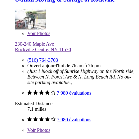
Voir
Photos
230-240 Maple Ave
Rockville Centre, NY 11570
(516) 764-3703
Ouvert aujourd'hui de 7h am à 7h pm
(Just 1 block off of Sunrise Highway on the North side,
Between N. Forest Ave & N. Long Beach Rd. No on-
site parking available.)
7 980 évaluations
Estimated Distance
7,1 milles
7 980 évaluations
Voir
Photos