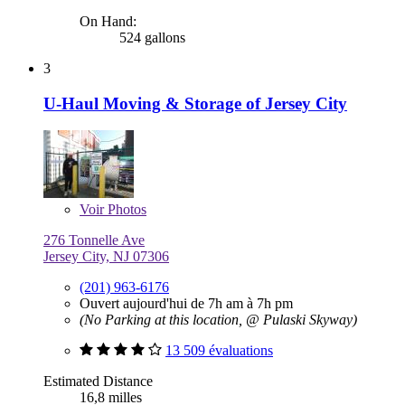
On Hand:
524 gallons
3
U-Haul Moving & Storage of Jersey City
Voir
Photos
276 Tonnelle Ave
Jersey City, NJ 07306
(201) 963-6176
Ouvert aujourd'hui de 7h am à 7h pm
(No Parking at this location, @ Pulaski Skyway)
13 509 évaluations
Estimated Distance
16,8 milles