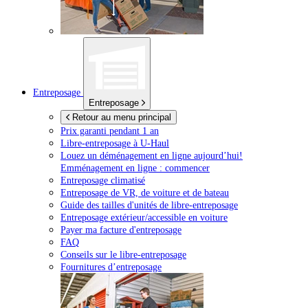
Entreposage
Entreposage
Retour au menu principal
Prix garanti pendant 1 an
Libre-entreposage à
U-Haul
Louez un déménagement en ligne aujourd’hui!
Emménagement en ligne : commencer
Entreposage climatisé
Entreposage de VR, de voiture et de bateau
Guide des tailles d'unités de libre-entreposage
Entreposage extérieur/accessible en voiture
Payer ma facture d'entreposage
FAQ
Conseils sur le libre-entreposage
Fournitures d’entreposage