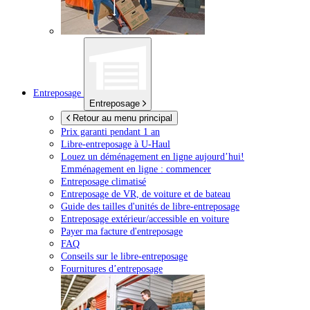
Entreposage
Entreposage
Retour au menu principal
Prix garanti pendant 1 an
Libre-entreposage à
U-Haul
Louez un déménagement en ligne aujourd’hui!
Emménagement en ligne : commencer
Entreposage climatisé
Entreposage de VR, de voiture et de bateau
Guide des tailles d'unités de libre-entreposage
Entreposage extérieur/accessible en voiture
Payer ma facture d'entreposage
FAQ
Conseils sur le libre-entreposage
Fournitures d’entreposage