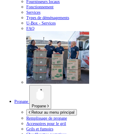
Fournisseurs locaux
Fonctionnement
Services
Types de déménagements
U-Box -
Services
FAQ
Propane
Propane
Retour au menu principal
Remplissage de propane
Accessoires pour le gril
Grils et fumoirs