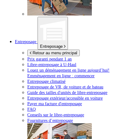
Entreposage
Entreposage
Retour au menu principal
Prix garanti pendant 1 an
Libre-entreposage à
U-Haul
Louez un déménagement en ligne aujourd’hui!
Emménagement en ligne : commencer
Entreposage climatisé
Entreposage de VR, de voiture et de bateau
Guide des tailles d'unités de libre-entreposage
Entreposage extérieur/accessible en voiture
Payer ma facture d'entreposage
FAQ
Conseils sur le libre-entreposage
Fournitures d’entreposage