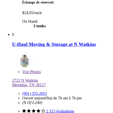
Échange de réservoir
$24,95/each
On Hand:
3 tanks
6
U-Haul Moving & Storage at N Watkins
Voir
Photos
2722 N Watkins
Memphis, TN 38127
(901) 353-2051
Ouvert aujourd'hui de 7h am à 7h pm
(N Of I-240)
2 313 évaluations