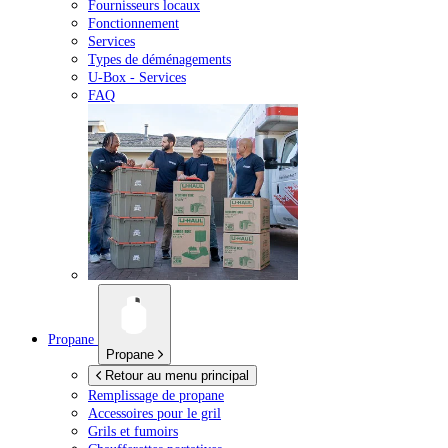
Fournisseurs locaux
Fonctionnement
Services
Types de déménagements
U-Box -
Services
FAQ
Propane
Propane
Retour au menu principal
Remplissage de propane
Accessoires pour le gril
Grils et fumoirs