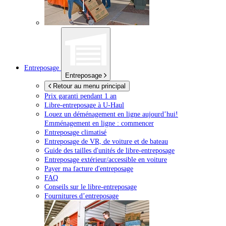
Entreposage
Entreposage
Retour au menu principal
Prix garanti pendant 1 an
Libre-entreposage à
U-Haul
Louez un déménagement en ligne aujourd’hui!
Emménagement en ligne : commencer
Entreposage climatisé
Entreposage de VR, de voiture et de bateau
Guide des tailles d'unités de libre-entreposage
Entreposage extérieur/accessible en voiture
Payer ma facture d'entreposage
FAQ
Conseils sur le libre-entreposage
Fournitures d’entreposage