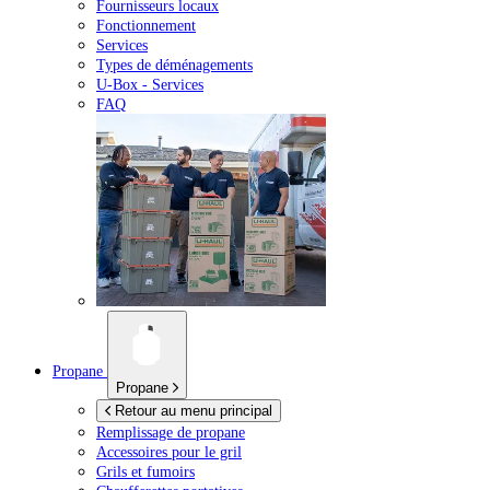
Fournisseurs locaux
Fonctionnement
Services
Types de déménagements
U-Box -
Services
FAQ
Propane
Propane
Retour au menu principal
Remplissage de propane
Accessoires pour le gril
Grils et fumoirs