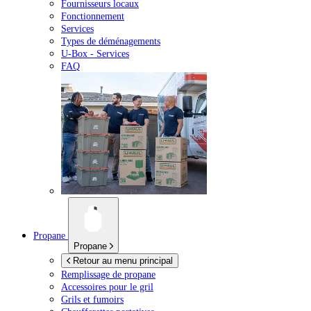
Fournisseurs locaux
Fonctionnement
Services
Types de déménagements
U-Box -
Services
FAQ
Propane
Propane
Retour au menu principal
Remplissage de propane
Accessoires pour le gril
Grils et fumoirs