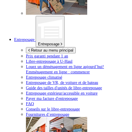
Entreposage
Entreposage
Retour au menu principal
Prix garanti pendant 1 an
Libre-entreposage à
U-Haul
Louez un déménagement en ligne aujourd’hui!
Emménagement en ligne : commencer
Entreposage climatisé
Entreposage de VR, de voiture et de bateau
Guide des tailles d'unités de libre-entreposage
Entreposage extérieur/accessible en voiture
Payer ma facture d'entreposage
FAQ
Conseils sur le libre-entreposage
Fournitures d’entreposage