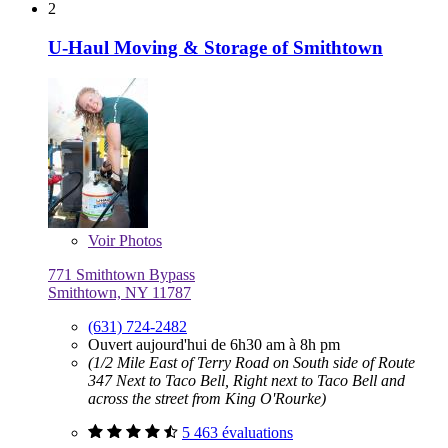
2
U-Haul Moving & Storage of Smithtown
Voir
Photos
771 Smithtown Bypass
Smithtown, NY 11787
(631) 724-2482
Ouvert aujourd'hui de 6h30 am à 8h pm
(1/2 Mile East of Terry Road on South side of Route
347 Next to Taco Bell, Right next to Taco Bell and
across the street from King O'Rourke)
5 463 évaluations