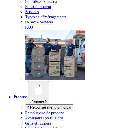
Fournisseurs locaux
Fonctionnement
Services
Types de déménagements
U-Box -
Services
FAQ
Propane
Propane
Retour au menu principal
Remplissage de propane
Accessoires pour le gril
Grils et fumoirs