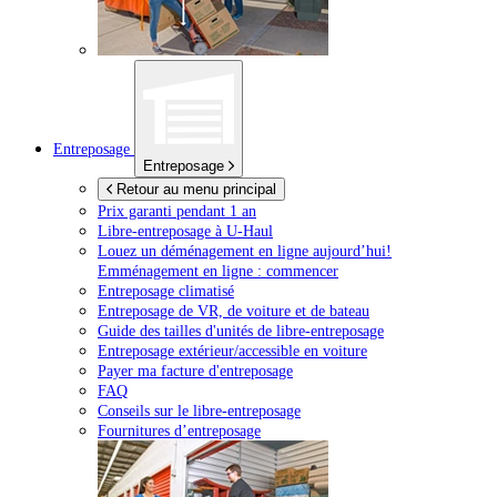
Entreposage
Entreposage
Retour au menu principal
Prix garanti pendant 1 an
Libre-entreposage à
U-Haul
Louez un déménagement en ligne aujourd’hui!
Emménagement en ligne : commencer
Entreposage climatisé
Entreposage de VR, de voiture et de bateau
Guide des tailles d'unités de libre-entreposage
Entreposage extérieur/accessible en voiture
Payer ma facture d'entreposage
FAQ
Conseils sur le libre-entreposage
Fournitures d’entreposage