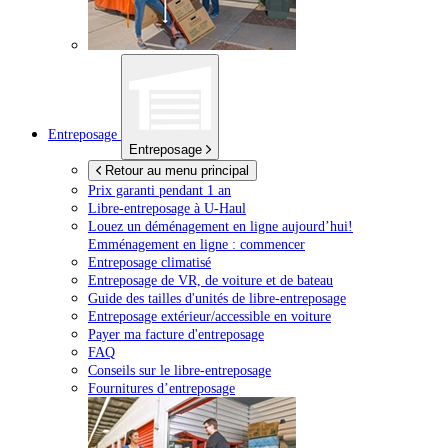
Entreposage
Entreposage
Retour au menu principal
Prix garanti pendant 1 an
Libre-entreposage à
U-Haul
Louez un déménagement en ligne aujourd’hui!
Emménagement en ligne : commencer
Entreposage climatisé
Entreposage de VR, de voiture et de bateau
Guide des tailles d'unités de libre-entreposage
Entreposage extérieur/accessible en voiture
Payer ma facture d'entreposage
FAQ
Conseils sur le libre-entreposage
Fournitures d’entreposage