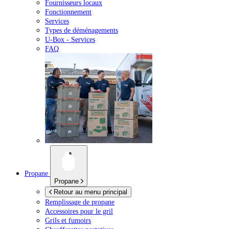
Fournisseurs locaux
Fonctionnement
Services
Types de déménagements
U-Box -
Services
FAQ
Propane
Propane
Retour au menu principal
Remplissage de propane
Accessoires pour le gril
Grils et fumoirs