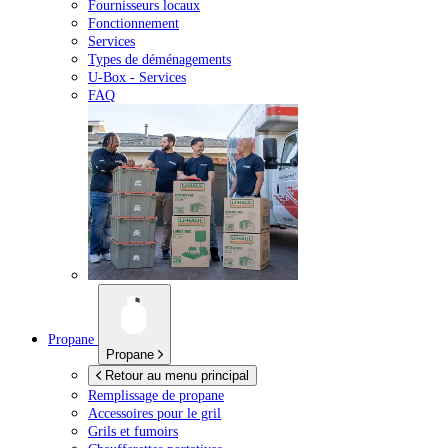
Fournisseurs locaux
Fonctionnement
Services
Types de déménagements
U-Box -
Services
FAQ
Propane
Propane
Retour au menu principal
Remplissage de propane
Accessoires pour le gril
Grils et fumoirs