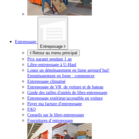
Entreposage
Entreposage
Retour au menu principal
Prix garanti pendant 1 an
Libre-entreposage à
U-Haul
Louez un déménagement en ligne aujourd’hui!
Emménagement en ligne : commencer
Entreposage climatisé
Entreposage de VR, de voiture et de bateau
Guide des tailles d'unités de libre-entreposage
Entreposage extérieur/accessible en voiture
Payer ma facture d'entreposage
FAQ
Conseils sur le libre-entreposage
Fournitures d’entreposage