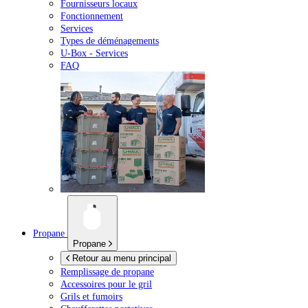
Fournisseurs locaux
Fonctionnement
Services
Types de déménagements
U-Box -
Services
FAQ
Propane
Propane
Retour au menu principal
Remplissage de propane
Accessoires pour le gril
Grils et fumoirs