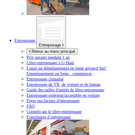
Entreposage
Entreposage
Retour au menu principal
Prix garanti pendant 1 an
Libre-entreposage à
U-Haul
Louez un déménagement en ligne aujourd’hui!
Emménagement en ligne : commencer
Entreposage climatisé
Entreposage de VR, de voiture et de bateau
Guide des tailles d'unités de libre-entreposage
Entreposage extérieur/accessible en voiture
Payer ma facture d'entreposage
FAQ
Conseils sur le libre-entreposage
Fournitures d’entreposage