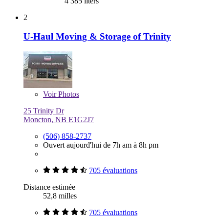
4 385 liters
2
U-Haul Moving & Storage of Trinity
Voir
Photos
25 Trinity Dr
Moncton, NB E1G2J7
(506) 858-2737
Ouvert aujourd'hui de 7h am à 8h pm
705 évaluations
Distance estimée
52,8 milles
705 évaluations